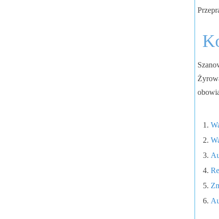
Przepr
Ko
Szanow
Żyrowa
obowią
Wa
Wa
Au
Re
Zm
Au