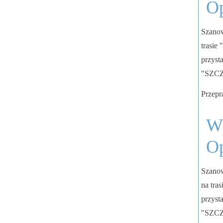
Op
Szanow
trasie
przyst
"SZC
Przepr
W 
Op
Szanow
na tra
przyst
"SZC