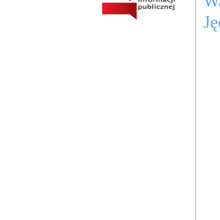
Wa
Ję